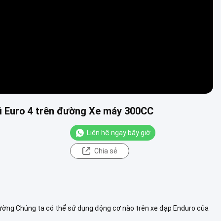
i Euro 4 trên đường Xe máy 300CC
Liên hệ ngay bây giờ
Chia sẻ
ường Chúng ta có thể sử dụng động cơ nào trên xe đạp Enduro của
 là ...
Xem thêm