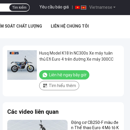
Yêu cầu báo giá
|
Vietnamese
Tìm kiếm
ỂM SOÁT CHẤT LƯỢNG
LIÊN HỆ CHÚNG TÔI
Husq Model K18 In NC300s Xe máy tuân
thủ Efi Euro 4 trên đường Xe máy 300CC
Liên hệ ngay bây giờ
Tìm hiểu thêm
Các video liên quan
Động cơ CB250-F màu đe
n Thể thao Euro 4 Mô tô K