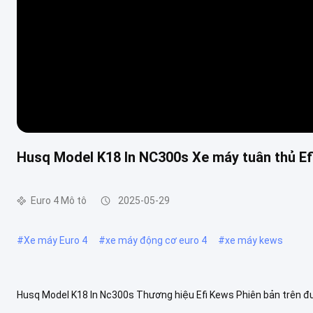
Husq Model K18 In NC300s Xe máy tuân thủ Ef
Euro 4 Mô tô
2025-05-29
#
Xe máy Euro 4
#
xe máy động cơ euro 4
#
xe máy kews
Husq Model K18 In Nc300s Thương hiệu Efi Kews Phiên bản trên đ
mình?Nhà cung cấp động cơ chính cho động cơ bốn thì của chúng tôi