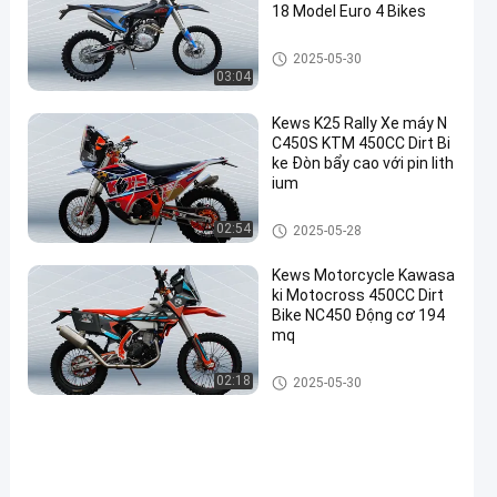
18 Model Euro 4 Bikes
Euro 4 Mô tô
2025-05-30
03:04
Kews K25 Rally Xe máy N
C450S KTM 450CC Dirt Bi
ke Đòn bẩy cao với pin lith
ium
Rally xe máy
02:54
2025-05-28
Kews Motorcycle Kawasa
ki Motocross 450CC Dirt
Bike NC450 Động cơ 194
mq
Rally xe máy
02:18
2025-05-30