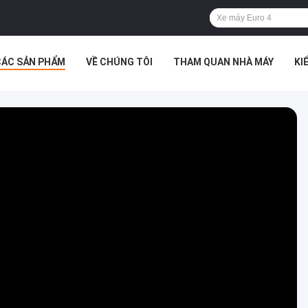
CÁC SẢN PHẨM
VỀ CHÚNG TÔI
THAM QUAN NHÀ MÁY
KI