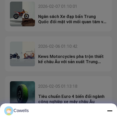
2026-02-07 01:10:01
Ngân sách Xe đạp bẩn Trung
Quốc đối mặt với mối quan tâm về
an toàn và độ tin cậy
2026-02-06 01:10:42
Kews Motorcycles pha trộn thiết
kế châu Âu với sản xuất Trung
Quốc
2026-02-05 01:13:18
Tiêu chuẩn Euro 4 biến đổi ngành
công nghiệp xe máy châu Âu
Cowells