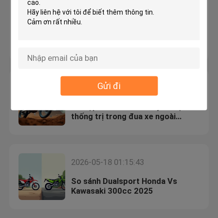
2026-05-21 01:09:26
Hướng dẫn về các loại treo xe máy
và điều chỉnh
Gửi đi
2026-05-19 01:09:08
Xe đạp KTM Enduro duy trì sự
thống trị trong đua xe ngoài
đường
2026-05-18 01:15:43
So sánh Dualsport Honda Vs
Kawasaki 300cc 2025