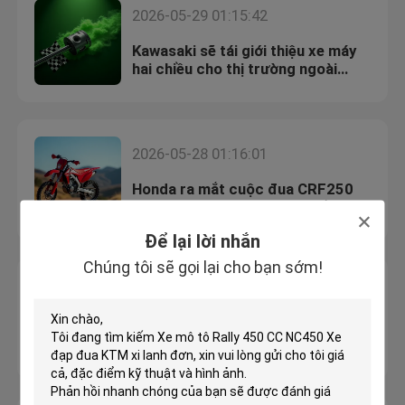
2026-05-29 01:15:42
Kawasaki sẽ tái giới thiệu xe máy
hai chiều cho thị trường ngoài
đường
2026-05-28 01:16:01
Honda ra mắt cuộc đua CRF250
2025 tại Malaysia với màu sắc cập
nhật
Để lại lời nhắn
Chúng tôi sẽ gọi lại cho bạn sớm!
2026-05-23 01:12:23
Hệ thống treo Motocross hàng
đầu năm 2025 được xem xét lại