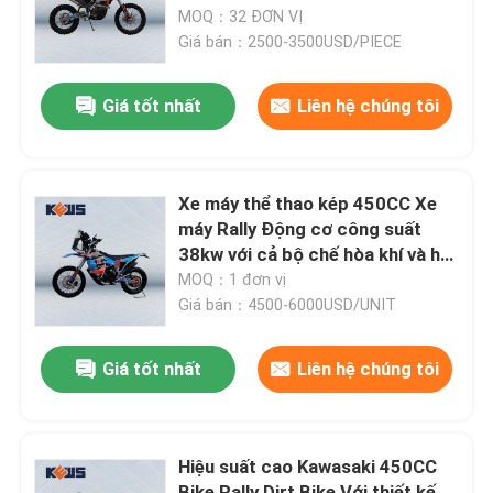
MOQ：32 ĐƠN VỊ
Giá bán：2500-3500USD/PIECE
Tham quan nhà máy
Giá tốt nhất
Liên hệ chúng tôi
Kiểm soát chất lượng
Liên hệ chúng tôi
Xe máy thể thao kép 450CC Xe
máy Rally Động cơ công suất
38kw với cả bộ chế hòa khí và hai
Blog
tùy chọn Efi
MOQ：1 đơn vị
Giá bán：4500-6000USD/UNIT
Xe máy Enduro 4 thì
Giá tốt nhất
Liên hệ chúng tôi
Xe máy Enduro hai thì
Hiệu suất cao Kawasaki 450CC
Rally xe máy
Bike Rally Dirt Bike Với thiết kế