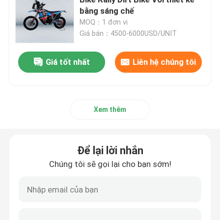
bằng sáng chế
MOQ：1 đơn vị
Xe đạp địa hình Enduro
Giá bán：4500-6000USD/UNIT
Xe mô tô bốn thì
Giá tốt nhất
Liên hệ chúng tôi
Xe mô tô 2 thì
Xem thêm
Siêu mô tô Motard
Để lại lời nhắn
Euro 4 Mô tô
Chúng tôi sẽ gọi lại cho bạn sớm!