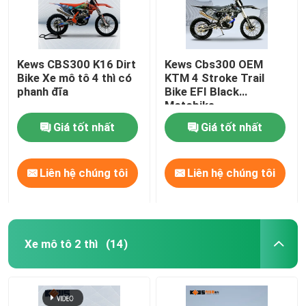
Kews CBS300 K16 Dirt
Kews Cbs300 OEM
Bike Xe mô tô 4 thì có
KTM 4 Stroke Trail
phanh đĩa
Bike EFI Black
Motobike
Giá tốt nhất
Giá tốt nhất
Liên hệ chúng tôi
Liên hệ chúng tôi
Xe mô tô 2 thì
(14)