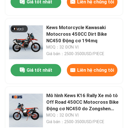
Giá tốt nhất
Liên hệ chúng tôi
Kews Motorcycle Kawasaki
Motocross 450CC Dirt Bike
NC450 Động cơ 194mq
MOQ：32 ĐƠN VỊ
Giá bán：2500-3500USD/PIECE
Giá tốt nhất
Liên hệ chúng tôi
Mô hình Kews K16 Rally Xe mô tô
Off Road 450CC Motocross Bike
Động cơ NC450 do Zongshen
sản xuất
MOQ：32 ĐƠN VỊ
Giá bán：2500-3500USD/PIECE