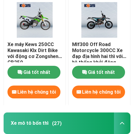
Xe máy Kews 250CC
Mlf300 Off Road
Kawasaki Klx Dirt Bike
Motorcycle 300CC Xe
với động cơ Zongshen
đạp địa hình hai thì với
CB250
hệ thống khởi động
điện
Giá tốt nhất
Giá tốt nhất
Liên hệ chúng tôi
Liên hệ chúng tôi
Xe mô tô bốn thì
(27)