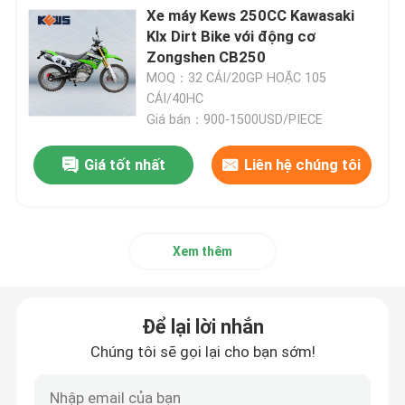
Xe máy Kews 250CC Kawasaki
Klx Dirt Bike với động cơ
Xe đạp địa hình Enduro
Zongshen CB250
MOQ：32 CÁI/20GP HOẶC 105
CÁI/40HC
Xe mô tô bốn thì
Giá bán：900-1500USD/PIECE
Xe mô tô 2 thì
Giá tốt nhất
Liên hệ chúng tôi
Siêu mô tô Motard
Xem thêm
Euro 4 Mô tô
Để lại lời nhắn
Chúng tôi sẽ gọi lại cho bạn sớm!