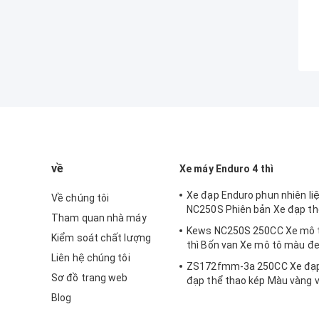
về
Xe máy Enduro 4 thì
Xe đạp Enduro phun nhiên li
Về chúng tôi
NC250S Phiên bản Xe đạp th
Tham quan nhà máy
Kews NC250S 250CC Xe mô t
Kiểm soát chất lượng
thì Bốn van Xe mô tô màu đ
Liên hệ chúng tôi
ZS172fmm-3a 250CC Xe đạp
Sơ đồ trang web
đạp thể thao kép Màu vàng vớ
đơn
Blog