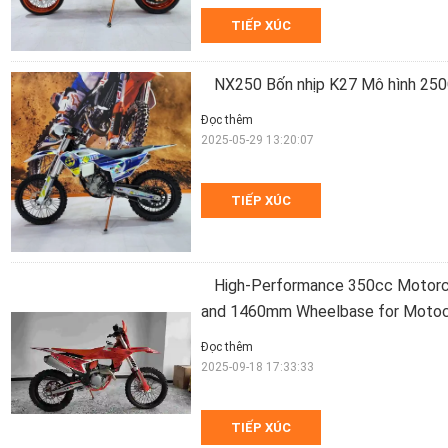
TIẾP XÚC
NX250 Bốn nhịp K27 Mô hình 25
Đọc thêm
2025-05-29 13:20:07
TIẾP XÚC
High-Performance 350cc Motor
and 1460mm Wheelbase for Moto
Đọc thêm
2025-09-18 17:33:33
TIẾP XÚC