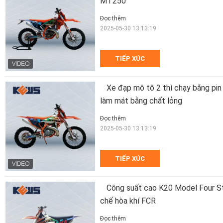
MT250
Đọc thêm
2025-05-30 13:13:19
TIẾP XÚC
Xe đạp mô tô 2 thì chạy bằng pin
làm mát bằng chất lỏng
Đọc thêm
2025-05-30 13:13:19
TIẾP XÚC
Công suất cao K20 Model Four S
chế hòa khí FCR
Đọc thêm