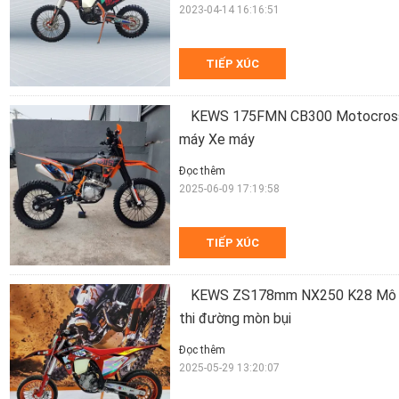
2023-04-14 16:16:51
TIẾP XÚC
KEWS 175FMN CB300 Motocross 
máy Xe máy
Đọc thêm
2025-06-09 17:19:58
TIẾP XÚC
KEWS ZS178mm NX250 K28 Mô hì
thi đường mòn bụi
Đọc thêm
2025-05-29 13:20:07