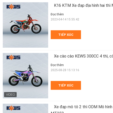
K16 KTM Xe đạp địa hình hai th
Đọc thêm
2023-04-14 15:55:42
TIẾP XÚC
Xe cào cào KEWS 300CC 4 thì, 
Đọc thêm
2025-08-28 15:13:16
TIẾP XÚC
Xe đạp mô tô 2 thì ODM Mô hình