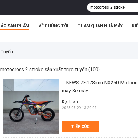
CÁC SẢN PHẨM
VỀ CHÚNG TÔI
THAM QUAN NHÀ MÁY
KI
 Tuyến
motocross 2 stroke sản xuất trực tuyến
(100)
KEWS ZS178mm NX250 Motocross
máy Xe máy
Đọc thêm
2025-05-29 13:20:07
TIẾP XÚC