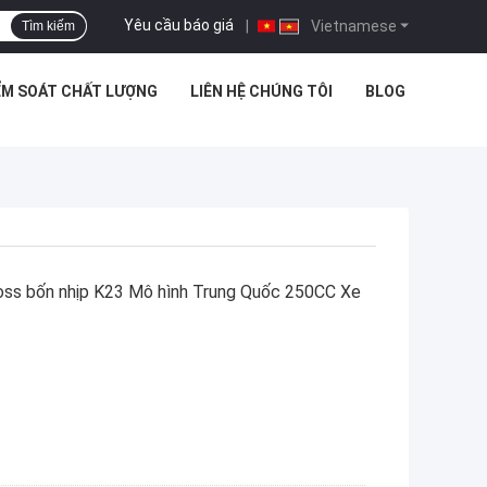
Yêu cầu báo giá
|
Vietnamese
Tìm kiếm
ỂM SOÁT CHẤT LƯỢNG
LIÊN HỆ CHÚNG TÔI
BLOG
 bốn nhịp K23 Mô hình Trung Quốc 250CC Xe