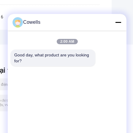
6
7
8
9
10
>>
>|
Cowells
2:00 AM
Good day, what product are you looking 
for?
ại tin nhắn