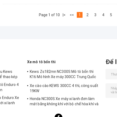
Page 1 of 10
|<
<<
1
2
3
4
5
Để l
Xe mô tô bốn thì
ệu Kews
Kews Zs182mn NC300S Mô tô bốn thì
ể thao kép
K16 Mô hình Xe máy 300CC Trung Quốc
Xe máy
ô Enduro 4
Xe cào cào KEWS 300CC 4 thì, công suất
en
19KW
 Enduro Xe
Honda NC300S Xe máy xi lanh đơn làm
i xi lanh
mát bằng không khí với bộ chế hòa khí và
phun nhiên liệu