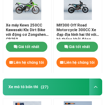
Xe máy Kews 250CC
Mlf300 Off Road
Kawasaki Klx Dirt Bike
Motorcycle 300CC Xe
với động cơ Zongshen
đạp địa hình hai thì với
CB250
hệ thống khởi động
điện
Giá tốt nhất
Giá tốt nhất
Liên hệ chúng tôi
Liên hệ chúng tôi
Xe mô tô bốn thì
(27)