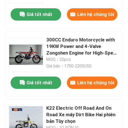
Giá tốt nhất
Liên hệ chúng tôi
300CC Enduro Motorcycle with
19KW Power and 4-Valve
Zongshen Engine for High-Speed
Off-Road Dirt Bike
MOQ：32pcs
Giá bán：1700-2200USD
Giá tốt nhất
Liên hệ chúng tôi
K22 Electric Off Road And On
Road Xe máy Dirt Bike Hai phiên
bản Tùy chọn
MOQ：32 ĐƠN VỊ