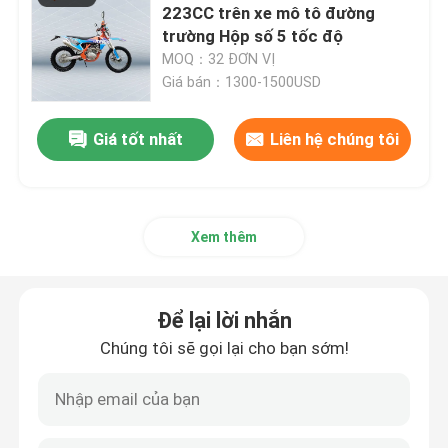
223CC trên xe mô tô đường
trường Hộp số 5 tốc độ
Xe đạp địa hình Enduro
MOQ：32 ĐƠN VỊ
Giá bán：1300-1500USD
Xe mô tô bốn thì
Giá tốt nhất
Liên hệ chúng tôi
Xe mô tô 2 thì
Xem thêm
Siêu mô tô Motard
Euro 4 Mô tô
Để lại lời nhắn
Chúng tôi sẽ gọi lại cho bạn sớm!