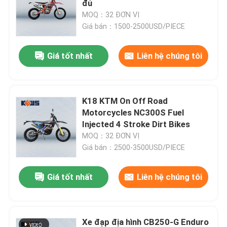
đủ
MOQ：32 ĐƠN VỊ
Giá bán：1500-2500USD/PIECE
Tham quan nhà máy
Giá tốt nhất
Liên hệ chúng tôi
Kiểm soát chất lượng
Liên hệ chúng tôi
K18 KTM On Off Road
Motorcycles NC300S Fuel
Injected 4 Stroke Dirt Bikes
Blog
MOQ：32 ĐƠN VỊ
Giá bán：2500-3500USD/PIECE
Xe máy Enduro 4 thì
Giá tốt nhất
Liên hệ chúng tôi
Xe máy Enduro hai thì
Rally xe máy
Xe đạp địa hình CB250-G Enduro