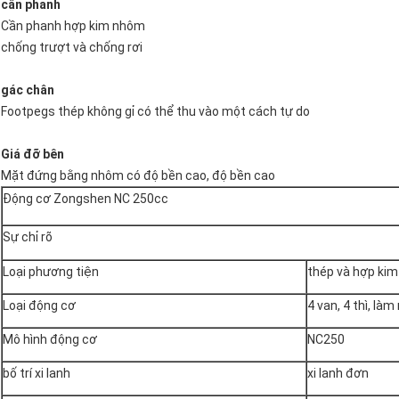
cần phanh
Cần phanh hợp kim nhôm
chống trượt và chống rơi
gác chân
Footpegs thép không gỉ có thể thu vào một cách tự do
Giá đỡ bên
Mặt đứng bằng nhôm có độ bền cao, độ bền cao
Động cơ Zongshen NC 250cc
Sự chỉ rõ
Loại phương tiện
thép và hợp kim
Loại động cơ
4 van, 4 thì, l
Mô hình động cơ
NC250
bố trí xi lanh
xi lanh đơn