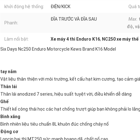
khởi động hệ thống:
ĐIỆN/KICK
Quá tr
ĐĨA TRƯỚC VÀ ĐĨA SAU
Max.
Phanh:
độ, vậ
Làm nổi bật:
Xe máy 4 thì Enduro K16
,
NC250 xe máy thể 
Six Days Nc250 Enduro Motorcycle Kews Brand K16 Model
tay nắm
Vật liệu thân thiện với môi trường, kết cấu hạt kim cương, tạo cảm gi
Thân lái
Thân lái anodized 7 series, hiệu suất tuyệt vời, điều khiển dễ dàng
Ghế
Thiết kế công thái học các hạt chống trượt giúp bạn không phải lo lắng 
Bình xăng
Bình nhiên liệu tiêu chuẩn 8L khuôn đúc chống cháy nổ
Động cơ
Loncin hai thì MT250 sức mạnh hoang dã, chất nổ cao