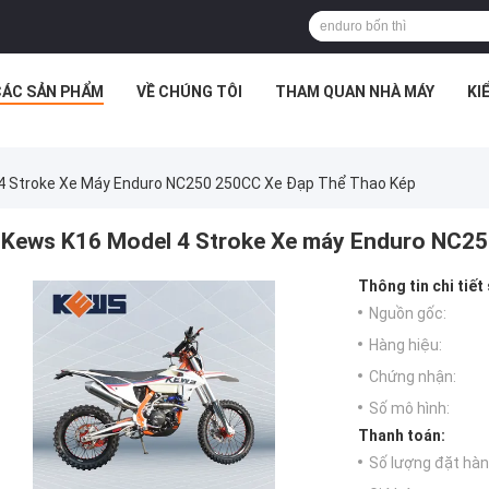
CÁC SẢN PHẨM
VỀ CHÚNG TÔI
THAM QUAN NHÀ MÁY
KI
4 Stroke Xe Máy Enduro NC250 250CC Xe Đạp Thể Thao Kép
Kews K16 Model 4 Stroke Xe máy Enduro NC25
Thông tin chi tiết
Nguồn gốc:
Hàng hiệu:
Chứng nhận:
Số mô hình:
Thanh toán:
Số lượng đặt hàng