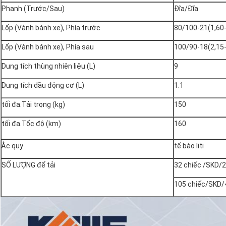
Phanh (Trước/Sau)
Đĩa/Đĩa
Lốp (Vành bánh xe), Phía trước
80/100-21(1,60
Lốp (Vành bánh xe), Phía sau
100/90-18(2,15
Dung tích thùng nhiên liệu (L)
9
Dung tích dầu động cơ (L)
1.1
tối đa.Tải trọng (kg)
150
tối đa.Tốc độ (km)
160
Ắc quy
tế bào liti
SỐ LƯỢNG để tải
32 chiếc /SKD/
105 chiếc/SKD