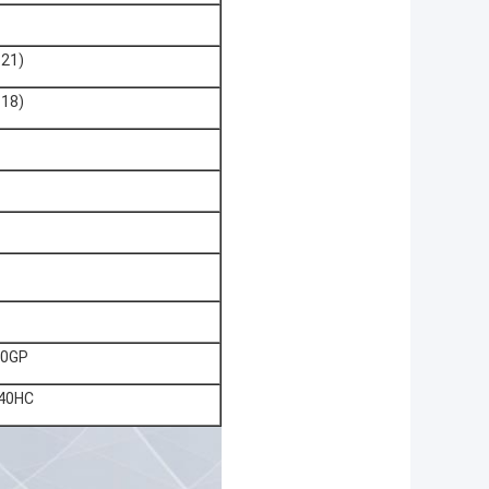
-21)
-18)
20GP
/40HC