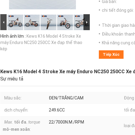
Giá bán:
chi tiết đóng gói:
Thời gian giao hà
Điều khoản thanh
Hình ảnh lớn :
Kews K16 Model 4 Stroke Xe
máy Enduro NC250 250CC Xe đạp thể thao
Khả năng cung c
kép
Tiếp Xúc
Kews K16 Model 4 Stroke Xe máy Enduro NC250 250CC Xe đ
Sự miêu tả
Màu sắc:
ĐEN/TRẮNG/CAM
Động 
dịch chuyển:
249.6CC
tối đa
Max.
tối đa.
torque
22/7000N.M./RPM
loại đ
mô-men xoắn
: