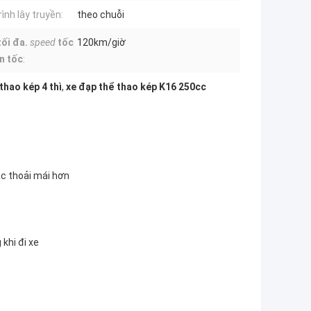
ình lây truyền:
theo chuỗi
tối đa.
speed
tốc
120km/giờ
n tốc
:
thao kép 4 thì
,
xe đạp thể thao kép K16 250cc
ác thoải mái hơn
khi đi xe