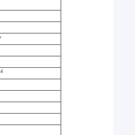
h
tế
0