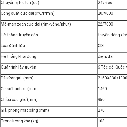
Chuyển vị Piston (cc)
249,6cc
Công suất cực đại (kw/r/min)
20/9000
Mô-men xoắn cực đại (Nm/vòng/phút)
22/7000
Hệ thống truyền dẫn
truyền động xíc
Loại đánh lửa
CDI
Hệ thống khởi động
điện/đá
Quá trình lây truyền
6 Tốc độ, Quốc 
Dài×Rộng×H (mm)
2160X830x130
Cơ sở bánh xe (mm)
1460
Chiều cao ghế (mm)
950
Giải phóng mặt bằng (mm)
270
Trọng lượng khô (kg)
108