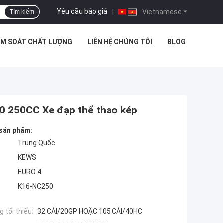
Yêu cầu báo giá
|
Vietnamese
Tìm kiếm
ỂM SOÁT CHẤT LƯỢNG
LIÊN HỆ CHÚNG TÔI
BLOG
0 250CC Xe đạp thể thao kép
 sản phẩm:
Trung Quốc
KEWS
EURO 4
K16-NC250
 tối thiểu:
32 CÁI/20GP HOẶC 105 CÁI/40HC