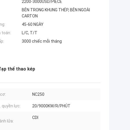
2200-3000USD/PIECE
BÊN TRONG KHUNG THÉP, BÊN NGOÀI
CARTON
ng:
45-60 NGÀY
 toán:
L/C, T/T
ấp:
3000 chiếc mỗi tháng
ạp thể thao kép
cơ:
NC250
. quyền lực:
20/9000KW/R/PHÚT
CDI
ánh lửa: