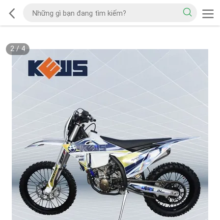
2
/
4