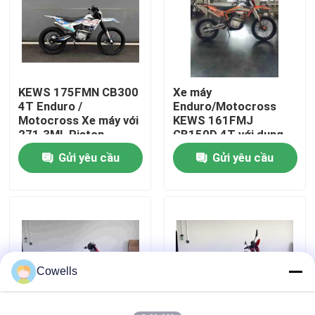
Tham quan nhà máy
Kiểm soát chất lượng
KEWS 175FMN CB300
Xe máy
4T Enduro /
Enduro/Motocross
Motocross Xe máy với
KEWS 161FMJ
Liên hệ chúng tôi
271.3ML Piston
CB150D 4T với dung
Displacement
tích xi lanh 145ML,
Gửi yêu cầu
Gửi yêu cầu
Motocross Bike
Khởi động điện + Cần
Blog
đạp và Hộp số 5 cấp
Xe máy Enduro 4 thì
Xe máy Enduro hai thì
Cowells
Rally xe máy