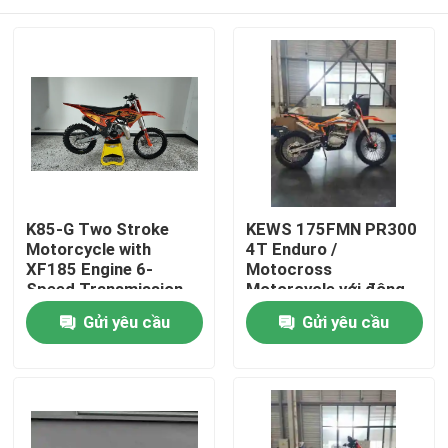
K85-G Two Stroke
KEWS 175FMN PR300
Motorcycle with
4T Enduro /
XF185 Engine 6-
Motocross
Speed Transmission
Motorcycle với động
and Professional
cơ PR300 271.3ML
Trang chủ
Gửi yêu cầu
Gửi yêu cầu
Suspension for Off-
Piston Displacement
Road Adventure
và Electric Starter
Các sản phẩm
Về chúng tôi