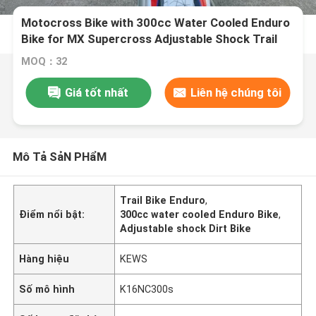
Motocross Bike with 300cc Water Cooled Enduro
Bike for MX Supercross Adjustable Shock Trail
Bike Enduro for Wheelie and Jump
MOQ：32
Giá tốt nhất
Liên hệ chúng tôi
Mô Tả SảN PHẩM
Trail Bike Enduro
,
Điểm nổi bật:
300cc water cooled Enduro Bike
,
Adjustable shock Dirt Bike
Hàng hiệu
KEWS
Số mô hình
K16NC300s