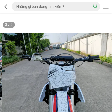
3
/
9