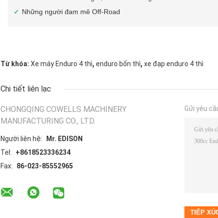
Những người đam mê Off-Road
,
,
Từ khóa:
Xe máy Enduro 4 thì
enduro bốn thì
xe đạp enduro 4 thì
Chi tiết liên lạc
CHONGQING COWELLS MACHINERY
Gửi yêu cầ
MANUFACTURING CO., LTD.
Người liên hệ:
Mr. EDISON
Tel:
+8618523336234
Fax:
86-023-85552965