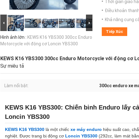
Thời gian giao hà
Điều khoản thanh
Khả năng cung c
Tiếp Xúc
Hình ảnh lớn :
KEWS K16 YBS300 300cc Enduro
Motorcycle với động cơ Loncin YBS300
KEWS K16 YBS300 300cc Enduro Motorcycle với động cơ L
Sự miêu tả
Làm nổi bật:
300cc enduro xe m
KEWS K16 YBS300: Chiến binh Enduro lấy c
Loncin YBS300
KEWS K16 YBS300
là một chiếc
xe máy enduro
hiệu suất cao, chắ
nghiệt. Được trang bị động cơ
Loncin YBS300
(292cc, làm mát bằng 