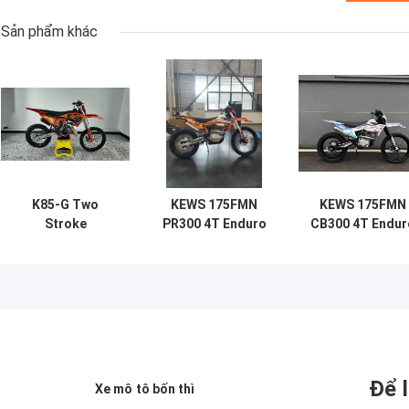
Sản phẩm khác
K85-G Two
KEWS 175FMN
KEWS 175FMN
Stroke
PR300 4T Enduro
CB300 4T Endur
Motorcycle with
/ Motocross
/ Motocross X
XF185 Engine 6-
Motorcycle với
máy với 271.3M
Speed
động cơ PR300
Piston
Transmission and
271.3ML Piston
Displacement
Professional
Displacement và
Motocross Bik
Suspension for
Electric Starter
Off-Road
Adventure
Để l
Xe mô tô bốn thì