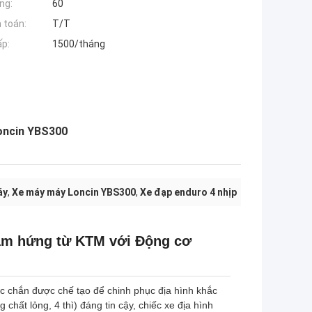
ng:
60
 toán:
T/T
ấp:
1500/tháng
oncin YBS300
áy
,
Xe máy máy Loncin YBS300
,
Xe đạp enduro 4 nhịp
ảm hứng từ KTM với Động cơ
c chắn được chế tạo để chinh phục địa hình khắc
chất lỏng, 4 thì) đáng tin cậy, chiếc xe địa hình