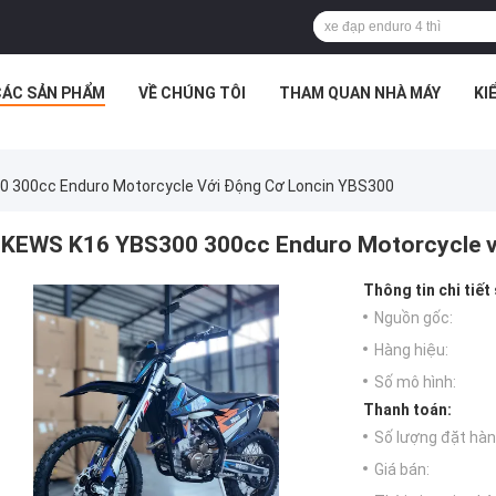
CÁC SẢN PHẨM
VỀ CHÚNG TÔI
THAM QUAN NHÀ MÁY
KI
 300cc Enduro Motorcycle Với Động Cơ Loncin YBS300
KEWS K16 YBS300 300cc Enduro Motorcycle v
Thông tin chi tiết
Nguồn gốc:
Hàng hiệu:
Số mô hình:
Thanh toán:
Số lượng đặt hàng
Giá bán: