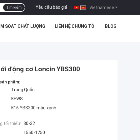
Yêu cầu báo giá
|
Vietnamese
Tìm kiếm
ỂM SOÁT CHẤT LƯỢNG
LIÊN HỆ CHÚNG TÔI
BLOG
ới động cơ Loncin YBS300
 sản phẩm:
Trung Quốc
KEWS
K16 YBS300 màu xanh
 tối thiểu:
30-32
1550-1750