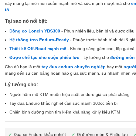
này mang lại mô-men xoắn mạnh mẽ và sức mạnh mượt mà cho
en
tô
.
Tại sao nó nổi bật:
Động cơ Loncin YBS300
- Phun nhiên liệu, bền bỉ và được điều 
Hệ thống treo Enduro-Ready
- Phuộc trước hành trình dài & g
Thiết kế Off-Road mạnh mẽ
- Khoảng sáng gầm cao, lốp gai và
Được chế tạo cho cuộc phiêu lưu
- Lý tưởng cho
đường mòn đơ
Cho dù bạn là một
tay đua enduro chuyên nghiệp
hay một
ngườ
mang đến sự cân bằng hoàn hảo giữa sức mạnh, sự nhanh nhẹn và 
Lý tưởng cho:
Người hâm mộ KTM muốn hiệu suất enduro giá cả phải chăng
Tay đua Enduro khắc nghiệt cần sức mạnh 300cc bền bỉ
Chiến binh đường mòn tìm kiếm khả năng xử lý kiểu KTM
Đua xe Enduro khắc nghiệt
Đi đường mòn & Phiêu lưu