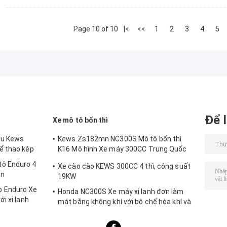
Page 10 of 10
|<
<<
1
2
3
4
5
Để l
Xe mô tô bốn thì
ệu Kews
Kews Zs182mn NC300S Mô tô bốn thì
ể thao kép
K16 Mô hình Xe máy 300CC Trung Quốc
Xe máy
ô Enduro 4
Xe cào cào KEWS 300CC 4 thì, công suất
en
19KW
 Enduro Xe
Honda NC300S Xe máy xi lanh đơn làm
i xi lanh
mát bằng không khí với bộ chế hòa khí và
phun nhiên liệu