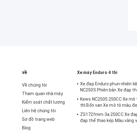
về
Xe máy Enduro 4 thì
Xe đạp Enduro phun nhiên li
Về chúng tôi
NC250S Phiên bản Xe đạp th
Tham quan nhà máy
Kews NC250S 250CC Xe mô t
Kiểm soát chất lượng
thì Bốn van Xe mô tô màu đ
Liên hệ chúng tôi
ZS172fmm-3a 250CC Xe đạp
Sơ đồ trang web
đạp thể thao kép Màu vàng vớ
đơn
Blog