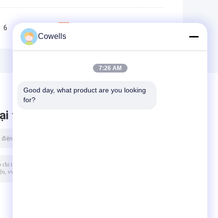
6
7
8
9
10
>>
>|
Cowells
7:26 AM
Good day, what product are you looking 
for?
ại tin nhắn