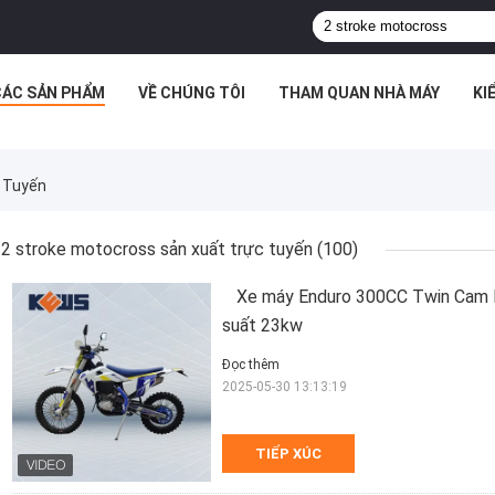
CÁC SẢN PHẨM
VỀ CHÚNG TÔI
THAM QUAN NHÀ MÁY
KI
 Tuyến
2 stroke motocross sản xuất trực tuyến
(100)
Xe máy Enduro 300CC Twin Cam Bố
suất 23kw
Đọc thêm
2025-05-30 13:13:19
TIẾP XÚC