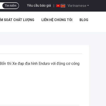
Yêu cầu báo giá
|
Vietnamese
Tìm kiếm
ỂM SOÁT CHẤT LƯỢNG
LIÊN HỆ CHÚNG TÔI
BLOG
n thì Xe đạp địa hình Enduro với động cơ công