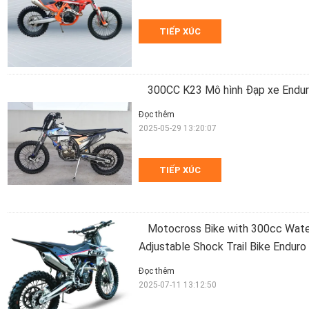
TIẾP XÚC
300CC K23 Mô hình Đạp xe Endu
Đọc thêm
2025-05-29 13:20:07
TIẾP XÚC
Motocross Bike with 300cc Wate
Adjustable Shock Trail Bike Endur
Đọc thêm
2025-07-11 13:12:50