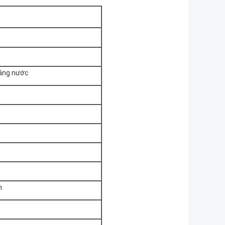
bằng nước
h