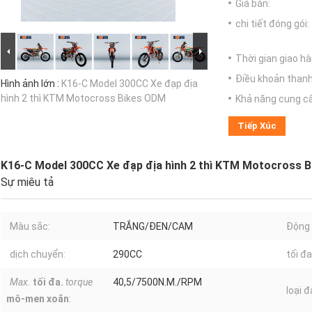
Giá bán:
chi tiết đóng gói:
Thời gian giao hà
Điều khoản thanh
Hình ảnh lớn :
K16-C Model 300CC Xe đạp địa
hình 2 thì KTM Motocross Bikes ODM
Khả năng cung c
Tiếp Xúc
K16-C Model 300CC Xe đạp địa hình 2 thì KTM Motocross 
Sự miêu tả
Màu sắc:
TRẮNG/ĐEN/CAM
Động 
dịch chuyển:
290CC
tối đa
Max.
tối đa.
torque
40,5/7500N.M./RPM
loại đ
mô-men xoắn
: