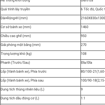
Hệ thống khởi động
điện/đá
Quá trình lây truyền
6 Tốc độ, Quốc 
Dài×Rộng×H (mm)
2160X830x130
Cơ sở bánh xe (mm)
1460
Chiều cao ghế (mm)
950
Giải phóng mặt bằng (mm)
270
Trọng lượng khô (kg)
108
Phanh (Trước/Sau)
Đĩa/Đĩa
Lốp (Vành bánh xe), Phía trước
80/100-21(1,60
Lốp (Vành bánh xe), Phía sau
100/90-18(2,15
Dung tích thùng nhiên liệu (L)
9
Dung tích dầu động cơ (L)
1.1