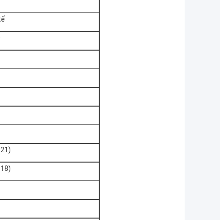
tế
0
-21)
-18)