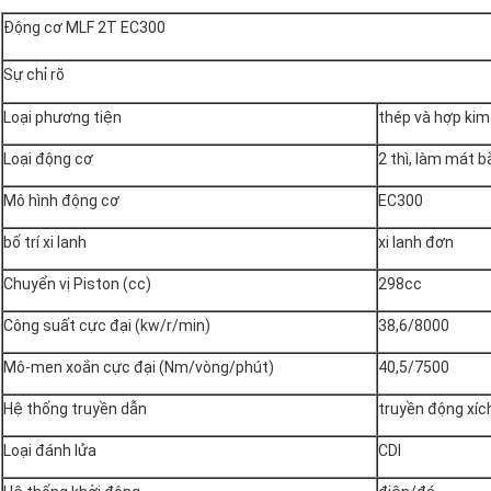
Động cơ MLF 2T EC300
Sự chỉ rõ
Loại phương tiện
thép và hợp kim
Loại động cơ
2 thì, làm mát 
Mô hình động cơ
EC300
bố trí xi lanh
xi lanh đơn
Chuyển vị Piston (cc)
298cc
Công suất cực đại (kw/r/min)
38,6/8000
Mô-men xoắn cực đại (Nm/vòng/phút)
40,5/7500
Hệ thống truyền dẫn
truyền động xíc
Loại đánh lửa
CDI