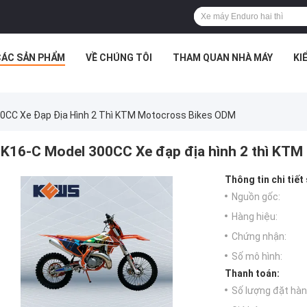
CÁC SẢN PHẨM
VỀ CHÚNG TÔI
THAM QUAN NHÀ MÁY
KI
0CC Xe Đạp Địa Hình 2 Thì KTM Motocross Bikes ODM
K16-C Model 300CC Xe đạp địa hình 2 thì KT
Thông tin chi tiết
Nguồn gốc:
Hàng hiệu:
Chứng nhận:
Số mô hình:
Thanh toán:
Số lượng đặt hàng