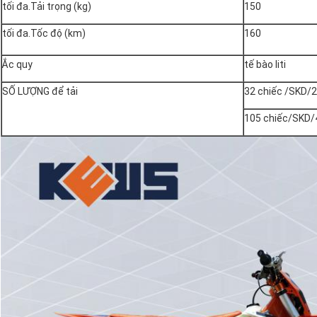
tối đa.Tải trọng (kg)
150
tối đa.Tốc độ (km)
160
Ắc quy
tế bào liti
SỐ LƯỢNG để tải
32 chiếc /SKD/
105 chiếc/SKD