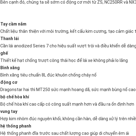
Bên cạnh đó, chúng ta sẽ sớm có động cơ mới từ ZS, NC250RR và NX
Tay cầm nắm
Chất liệu thân thiện với môi trường, kết cấu kim cương, tạo cảm giác 
Thanh lái
Cần lái anodized Series 7 cho hiệu suất vượt trội và điều khiển dễ dàn
ghế
Thiết kế hạt chống trượt công thái học để lái xe không phải lo lắng
Bình xăng
Bình xăng tiêu chuẩn 8L đúc khuôn chống cháy nổ
động cơ
Dragonstar hai thì MT250 sức mạnh hoang dã, sức mạnh bùng nổ cao
bộ chế hòa khí
Bộ chế hòa khí cao cấp có công suất mạnh hơn và đầu ra ổn định hơn
vung tay
Hợp kim nhôm đúc nguyên khối, không cần hàn, dễ dàng xử lý trên nhiề
hệ thống phanh
Hệ thống phanh đĩa trước sau chất lượng cao giúp di chuyển êm ái