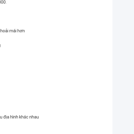
300.
thoải mái hơn
g
u địa hình khác nhau