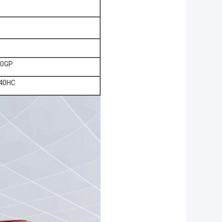
20GP
/40HC