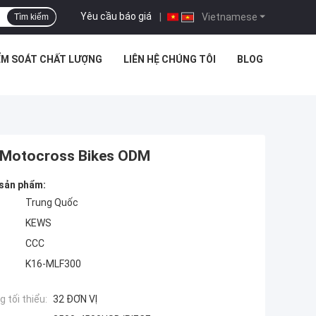
Yêu cầu báo giá
|
Vietnamese
Tìm kiếm
ỂM SOÁT CHẤT LƯỢNG
LIÊN HỆ CHÚNG TÔI
BLOG
M Motocross Bikes ODM
 sản phẩm:
Trung Quốc
KEWS
CCC
K16-MLF300
 tối thiểu:
32 ĐƠN VỊ