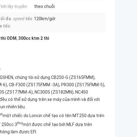
ình lây truyền:
theo chuỗi
tối đa.
speed
tốc
120km/giờ
n tốc
:
 thì ODM
,
300cc ktm 2 thì
?
ONGSHEN, chúng tôi sử dụng CB250-G (ZS165FMM),
6), CB-F300 (ZS175FMM -3A), PR300 (ZS175FMM-5),
0S (ZS177MM-A), NC300S (ZS182MN), NC450
ều có thể sử dụng trên xe máy của mình và đối với
un nhiên liệu.
st
một chiếc do Loncin chế tạo có tên MT250 dựa trên
thứ
 250cc.3
một được chế tạo bởi MLF dựa trên
không làm được EFI.