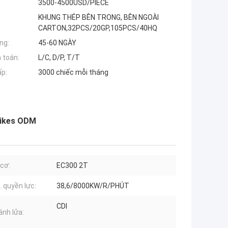
3500-4500USD/PIECE
KHUNG THÉP BÊN TRONG, BÊN NGOÀI
CARTON,32PCS/20GP,105PCS/40HQ
ng:
45-60 NGÀY
 toán:
L/C, D/P, T/T
ấp:
3000 chiếc mỗi tháng
Bikes ODM
cơ:
EC300 2T
. quyền lực:
38,6/8000KW/R/PHÚT
CDI
ánh lửa: