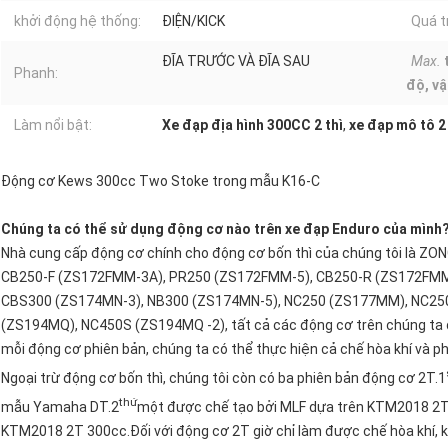
khởi động hệ thống:
ĐIỆN/KICK
Quá tr
ĐĨA TRƯỚC VÀ ĐĨA SAU
Max.
Phanh:
độ, vậ
Làm nổi bật:
Xe đạp địa hình 300CC 2 thì
,
xe đạp mô tô 2
Động cơ Kews 300cc Two Stoke trong mẫu K16-C
Chúng ta có thể sử dụng động cơ nào trên xe đạp Enduro của mình
Nhà cung cấp động cơ chính cho động cơ bốn thì của chúng tôi là Z
CB250-F (ZS172FMM-3A), PR250 (ZS172FMM-5), CB250-R (ZS172FMM-
CBS300 (ZS174MN-3), NB300 (ZS174MN-5), NC250 (ZS177MM), NC25
(ZS194MQ), NC450S (ZS194MQ -2), tất cả các động cơ trên chúng ta đ
mỗi động cơ phiên bản, chúng ta có thể thực hiện cả chế hòa khí và ph
Ngoại trừ động cơ bốn thì, chúng tôi còn có ba phiên bản động cơ 2T.1
thứ
mẫu Yamaha DT.2
một được chế tạo bởi MLF dựa trên KTM2018 2T
KTM2018 2T 300cc.Đối với động cơ 2T giờ chỉ làm được chế hòa khí, 