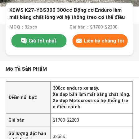
KEWS K27-YBS300 300cc Động cơ Enduro làm
mát bằng chất lỏng với hệ thống treo có thể điều
chỉnh cho hiệu suất ngoài đường cực kỳ
MOQ：32pcs
Giá bán：$1700-$2200
Giá tốt nhất
Liên hệ chúng tôi
Mô Tả SảN PHẩM
300cc enduro xe máy
,
Xe đạp bẩn làm mát bằng chất lỏng
,
Điểm nổi bật:
Xe đạp Motocross có hệ thống tre
o điều chỉnh
Giá bán
$1700-$2200
Số lượng đặt hàn
32pcs