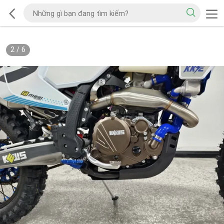
2
/
6