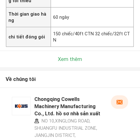
g tối thiểu
Thời gian giao hà
60 ngày
ng
150 chiếc/40ft​ CTN 32 chiếc/32ft ​CT
chi tiết đóng gói
N ​
Xem thêm
Về chúng tôi
Chongqing Cowells
Machinery Manufacturing
Co., Ltd. hồ sơ nhà sản xuất
NO 10,XINGLONG ROAD,
SHUANGFU INDUSTRIAL ZONE,
JIANGJIN DISTRICT,