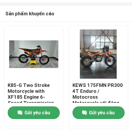
Sản phẩm khuyến cáo
K85-G Two Stroke
KEWS 175FMN PR300
Motorcycle with
4T Enduro /
Trang chủ
XF185 Engine 6-
Motocross
Speed Transmission
Motorcycle với động
and Professional
cơ PR300 271.3ML
Các sản phẩm
Gửi yêu cầu
Gửi yêu cầu
Suspension for Off-
Piston Displacement
Road Adventure
và Electric Starter
Về chúng tôi